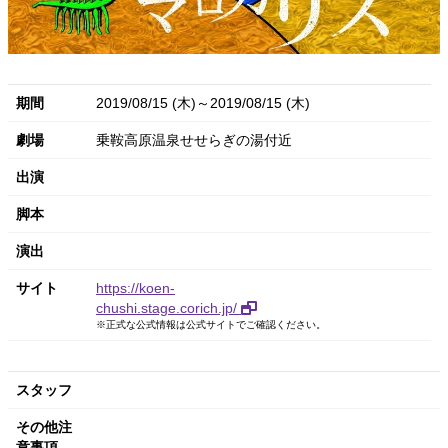
期間
2019/08/15 (木)～2019/08/15 (木)
劇場
乗鞍高原温泉せせらぎの湯付近
出演
脚本
演出
サイト
https://koen-
chushi.stage.corich.jp/
※正式な公式情報は公式サイトでご確認ください。
スタッフ
その他注
意事項