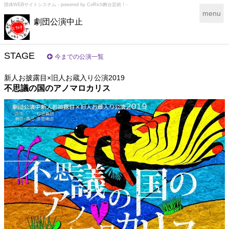
団体WEBサイトシステム - powered by
CoRich舞台芸術！-
T
menu
劇団公演中止
o
g
g
l
STAGE
今までの公演一覧
e
n
新人お披露目×旧人お蔵入り公演2019
a
不思議の国のアノマロカリス
v
i
g
a
t
i
o
n